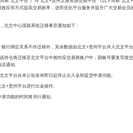
称“北文平台”）与“北文+贵州文旅资源交易平台”（以下简称“北文
效应等方式提高交易效率，进而优化平台服务并提升广大交易会员的交
，北文中心现就系统迁移事宜通知如下：
。
行绑定关系不作迁移外，其余数据由北文+贵州平台并入北文平
持仓将迁移至北文平台中相对应交易商账户中；因账号重复导致交
电话通知。
北文平台在本公告发布即日起停止出入金和提货申请功能。
文+贵州平台进行出金操作。
请功能的时间将另行通知。